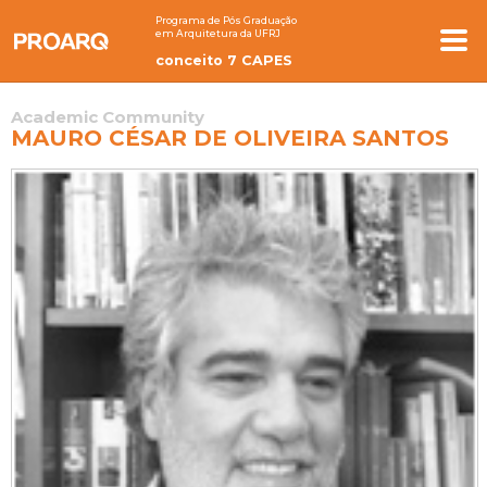
Programa de Pós Graduação
em Arquitetura da UFRJ
conceito 7 CAPES
Academic Community
MAURO CÉSAR DE OLIVEIRA SANTOS