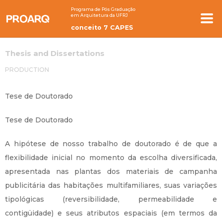
Programa de Pós Graduação
em Arquitetura da UFRJ
conceito 7 CAPES
Thesis and Dissertations
PRODUCTION
Tese de Doutorado
Tese de Doutorado
A hipótese de nosso trabalho de doutorado é de que a
flexibilidade inicial no momento da escolha diversificada,
apresentada nas plantas dos materiais de campanha
publicitária das habitações multifamiliares, suas variações
tipológicas (reversibilidade, permeabilidade e
contigüidade) e seus atributos espaciais (em termos da