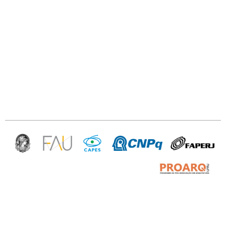
PROARQ — Programa de Pós Graduação
em arquitetura da UFRJ
Av. Pedro Calmon, 550/sl. 433 —
Prédio da Reitoria, Ilha do Fundão —
Rio de Janeiro — RJ 21941-901