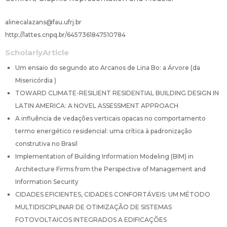
alinecalazans@fau.ufrj.br
http://lattes.cnpq.br/6457361847510784
ScholarlyArticle
Um ensaio do segundo ato Arcanos de Lina Bo: a Árvore (da
Misericórdia )
TOWARD CLIMATE-RESILIENT RESIDENTIAL BUILDING DESIGN IN
LATIN AMERICA: A NOVEL ASSESSMENT APPROACH
A influência de vedações verticais opacas no comportamento
termo energético residencial: uma crítica à padronização
construtiva no Brasil
Implementation of Building Information Modeling (BIM) in
Architecture Firms from the Perspective of Management and
Information Security
CIDADES EFICIENTES, CIDADES CONFORTÁVEIS: UM MÉTODO
MULTIDISCIPLINAR DE OTIMIZAÇÃO DE SISTEMAS
FOTOVOLTAICOS INTEGRADOS A EDIFICAÇÕES