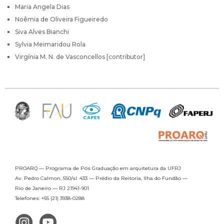
Maria Angela Dias
Noêmia de Oliveira Figueiredo
Siva Alves Bianchi
Sylvia Meimaridou Rola
Virgínia M. N. de Vasconcellos [contributor]
PROARQ — Programa de Pós Graduação
em arquitetura da UFRJ
Av. Pedro Calmon, 550/sl. 433 —
Prédio da Reitoria, Ilha do Fundão —
Rio de Janeiro — RJ 21941-901
Telefones: +55 (21) 3938-0288