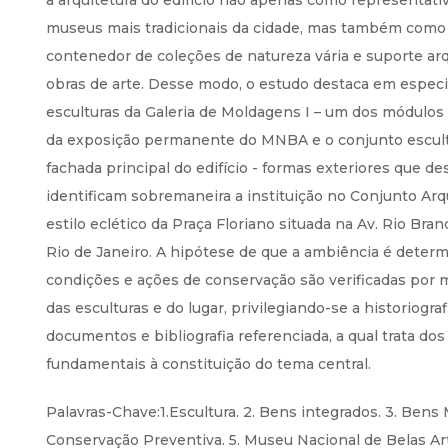
a arquitetura do edifício não apenas como representati
museus mais tradicionais da cidade, mas também como
contenedor de coleções de natureza vária e suporte ar
obras de arte. Desse modo, o estudo destaca em especi
esculturas da Galeria de Moldagens I – um dos módulos
da exposição permanente do MNBA e o conjunto escult
fachada principal do edifício - formas exteriores que d
identificam sobremaneira a instituição no Conjunto Arq
estilo eclético da Praça Floriano situada na Av. Rio Bran
Rio de Janeiro. A hipótese de que a ambiência é determ
condições e ações de conservação são verificadas por m
das esculturas e do lugar, privilegiando-se a historiogra
documentos e bibliografia referenciada, a qual trata do
fundamentais à constituição do tema central.
Palavras-Chave:1.Escultura. 2. Bens integrados. 3. Bens 
Conservação Preventiva. 5. Museu Nacional de Belas Ar