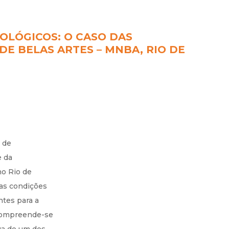
OLÓGICOS: O CASO DAS
E BELAS ARTES – MNBA, RIO DE
 de
e da
no Rio de
 as condições
ntes para a
. Compreende-se