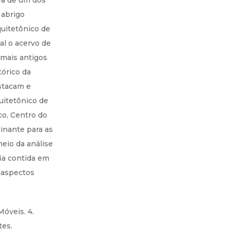
va de um dos
 abrigo
quitetônico de
al o acervo de
 mais antigos
órico da
estacam e
uitetônico de
co, Centro do
inante para as
eio da análise
fia contida em
s aspectos
Móveis. 4.
tes.