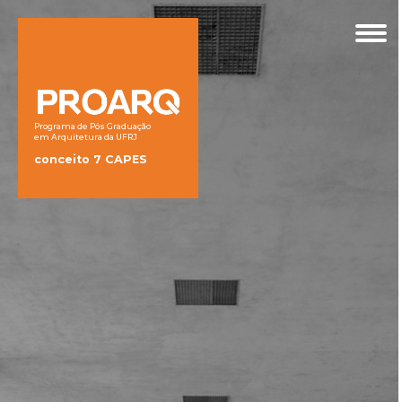
Programa de Pós Graduação
em Arquitetura da UFRJ
conceito 7 CAPES