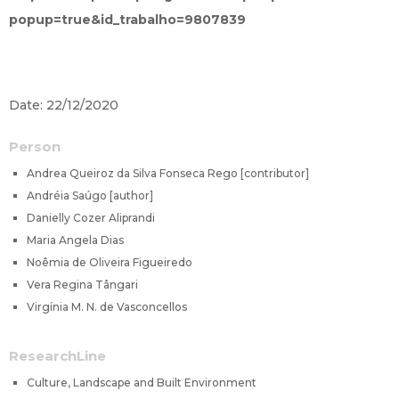
popup=true&id_trabalho=9807839
Date: 22/12/2020
Person
Andrea Queiroz da Silva Fonseca Rego [contributor]
Andréia Saúgo [author]
Danielly Cozer Aliprandi
Maria Angela Dias
Noêmia de Oliveira Figueiredo
Vera Regina Tângari
Virgínia M. N. de Vasconcellos
ResearchLine
Culture, Landscape and Built Environment