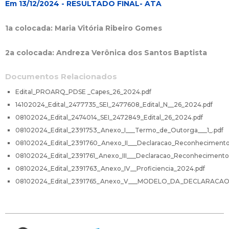
Em 13/12/2024 - RESULTADO FINAL- ATA
1a colocada: Maria Vitória Ribeiro Gomes
2a colocada: Andreza Verônica dos Santos Baptista
Documentos Relacionados
Edital_PROARQ_PDSE _Capes_26_2024.pdf
14102024_Edital_2477735_SEI_2477608_Edital_N__26_2024.pdf
08102024_Edital_2474014_SEI_2472849_Edital_26_2024.pdf
08102024_Edital_2391753_Anexo_I___Termo_de_Outorga___1_.pdf
08102024_Edital_2391760_Anexo_II___Declaracao_Reconhecimento_d
08102024_Edital_2391761_Anexo_III___Declaracao_Reconhecimento_d
08102024_Edital_2391763_Anexo_IV__Proficiencia_2024.pdf
08102024_Edital_2391765_Anexo_V___MODELO_DA_DECLARACA