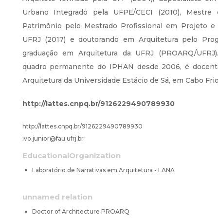
Urbano Integrado pela UFPE/CECI (2010), Mestre
Patrimônio pelo Mestrado Profissional em Projeto e
UFRJ (2017) e doutorando em Arquitetura pelo Pro
graduação em Arquitetura da UFRJ (PROARQ/UFRJ).
quadro permanente do IPHAN desde 2006, é docent
Arquitetura da Universidade Estácio de Sá, em Cabo Fri
http://lattes.cnpq.br/9126229490789930
http://lattes.cnpq.br/9126229490789930
ivo.junior@fau.ufrj.br
EducationalOrganization
Laboratório de Narrativas em Arquitetura - LANA
unnamed relation
Doctor of Architecture PROARQ