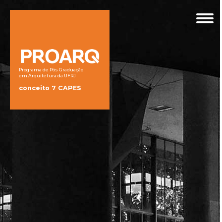
Programa de Pós Graduação
em Arquitetura da UFRJ
conceito 7 CAPES