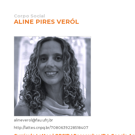
Corpo Social
ALINE PIRES VERÓL
alineverol@fau.ufrj.br
http://lattes.cnpq.br/7080639228518407