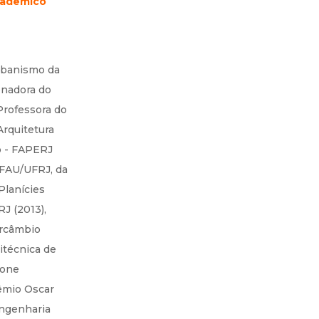
cadêmico
Urbanismo da
enadora do
rofessora do
rquitetura
o - FAPERJ
 FAU/UFRJ, da
lanícies
J (2013),
ercâmbio
itécnica de
ione
rêmio Oscar
ngenharia