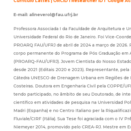
Currículo Lattes
|
ORCID
I
Researcher ID
I
Google A
E-mail:
alineverol@fau.ufrj.br
Professora Associada I da Faculdade de Arquitetura e 
Universidade Federal do Rio de Janeiro. Foi Vice-Coord
PROARQ FAU/UFRJ de abril de 2024 a março de 2026. P
corpo permanente do Programa de Pós Graduação em A
(PROARQ-FAU/UFRJ). Jovem Cientista do Nosso Estad
desde 2021 (Editais 2020 e 2023). Representante, pela
Cátedra UNESCO de Drenagem Urbana em Regiões de P
Costeiras. Doutora em Engenharia Civil pela COPPE/UFR
tendo participado, no âmbito de seu Doutorado, de int
científico em atividades de pesquisa na Universidad Pol
Madri (Espanha) e no Centro Italiano per la Riqualificaz
Fluviale/CIRF (Itália). Sua Tese foi agraciada com o IV P
Niemeyer 2014, promovido pelo CREA-RJ. Mestre em E