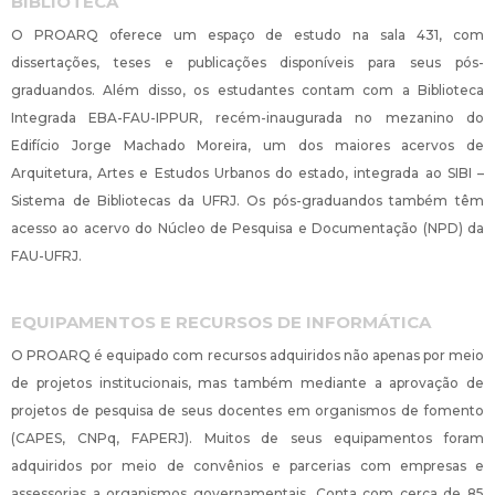
BIBLIOTECA
O PROARQ oferece um espaço de estudo na sala 431, com
dissertações, teses e publicações disponíveis para seus pós-
graduandos. Além disso, os estudantes contam com a Biblioteca
Integrada EBA-FAU-IPPUR, recém-inaugurada no mezanino do
Edifício Jorge Machado Moreira, um dos maiores acervos de
Arquitetura, Artes e Estudos Urbanos do estado, integrada ao SIBI –
Sistema de Bibliotecas da UFRJ. Os pós-graduandos também têm
acesso ao acervo do Núcleo de Pesquisa e Documentação (NPD) da
FAU-UFRJ.
EQUIPAMENTOS E RECURSOS DE INFORMÁTICA
O PROARQ é equipado com recursos adquiridos não apenas por meio
de projetos institucionais, mas também mediante a aprovação de
projetos de pesquisa de seus docentes em organismos de fomento
(CAPES, CNPq, FAPERJ). Muitos de seus equipamentos foram
adquiridos por meio de convênios e parcerias com empresas e
assessorias a organismos governamentais. Conta com cerca de 85