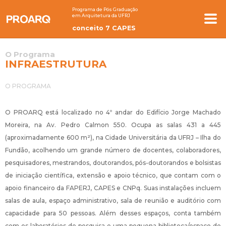
Programa de Pós Graduação
em Arquitetura da UFRJ
conceito 7 CAPES
O Programa
INFRAESTRUTURA
O PROGRAMA
O PROARQ está localizado no 4º andar do Edifício Jorge Machado
Moreira, na Av. Pedro Calmon 550. Ocupa as salas 431 a 445
(aproximadamente 600 m²), na Cidade Universitária da UFRJ – Ilha do
Fundão, acolhendo um grande número de docentes, colaboradores,
pesquisadores, mestrandos, doutorandos, pós-doutorandos e bolsistas
de iniciação científica, extensão e apoio técnico, que contam com o
apoio financeiro da FAPERJ, CAPES e CNPq. Suas instalações incluem
salas de aula, espaço administrativo, sala de reunião e auditório com
capacidade para 50 pessoas. Além desses espaços, conta também
com os laboratórios de pesquisa e uma pequena biblioteca/espaço de