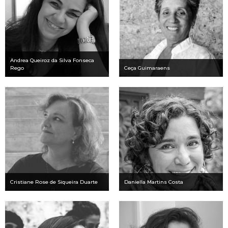
Andrea Queiroz da Silva Fonseca
Rego
Ceça Guimaraens
Cristiane Rose de Siqueira Duarte
Daniella Martins Costa