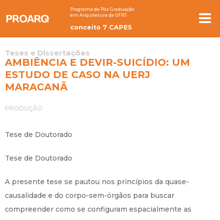
Programa de Pós Graduação
em Arquitetura da UFRJ
conceito 7 CAPES
Teses e Dissertações
AMBIÊNCIA E DEVIR-SUICÍDIO: UM
ESTUDO DE CASO NA UERJ
MARACANÃ
PRODUÇÃO
Tese de Doutorado
Tese de Doutorado
A presente tese se pautou nos princípios da quase-
causalidade e do corpo-sem-órgãos para buscar
compreender como se configuram espacialmente as