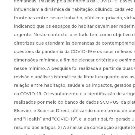
demandas, trazidas pela pandemia da COVID-19. Esses 
influenciam a dinâmica da habitação, diluindo, cada vez 
fronteiras entre casa e trabalho, público e privado, virtual
indicando que os espaços do habitar devem ser redefin
urgente. Neste contexto, o estudo tem como objetivo di
diretrizes que atendam às demandas da contemporanei
questões da pandemia da COVID-19 e os seus reflexos 
dimensões mínimas, a fim de elencar critérios e parâm
nesse mínimo. A pesquisa foi realizada a partir de duas v
revisão e análise sistemática da literatura quanto aos a
relação entre habitação, saúde e os impactos, gerados
da COVID-19. O levantamento e a identificação de artig
realizados por meio do banco de dados SCOPUS, da pla
Elsevier, e Science Direct, utilizando como termo de b
and “Health” and “COVID-19”, e, a partir daí, foi gerado
resumo dos artigos. 2) A análise da concepção arquitet