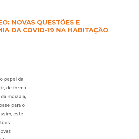
O: NOVAS QUESTÕES E
A DA COVID-19 NA HABITAÇÃO
o papel da
ir, de forma
 da moradia,
base para o
ssim, este
stões
novas