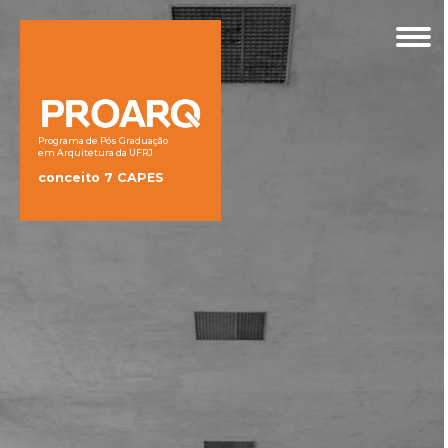
Programa de Pós Graduação
em Arquitetura da UFRJ
conceito 7 CAPES