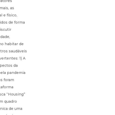
fatores
mais, as
 e físico,
idos de forma
scutir
dade,
no habitar de
etros saudáveis
ertentes: 1) A
spectos da
 pela pandemia
os foram
taforma
usca “Housing”
 um quadro
ônica de uma