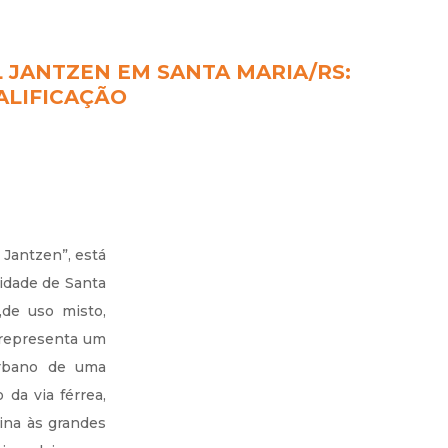
 JANTZEN EM SANTA MARIA/RS:
ALIFICAÇÃO
 Jantzen”, está
cidade de Santa
,de uso misto,
 representa um
rbano de uma
 da via férrea,
tina às grandes