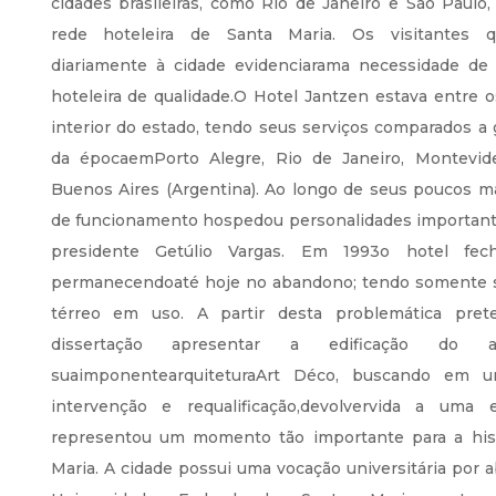
cidades brasileiras, como Rio de Janeiro e São Paulo
rede hoteleira de Santa Maria. Os visitantes 
diariamente à cidade evidenciarama necessidade de
hoteleira de qualidade.O Hotel Jantzen estava entre 
interior do estado, tendo seus serviços comparados a
da épocaemPorto Alegre, Rio de Janeiro, Montevide
Buenos Aires (Argentina). Ao longo de seus poucos m
de funcionamento hospedou personalidades important
presidente Getúlio Vargas. Em 1993o hotel fec
permanecendoaté hoje no abandono; tendo somente 
térreo em uso. A partir desta problemática pret
dissertação apresentar a edificação do an
suaimponentearquiteturaArt Déco, buscando em 
intervenção e requalificação,devolvervida a uma e
representou um momento tão importante para a hist
Maria. A cidade possui uma vocação universitária por a