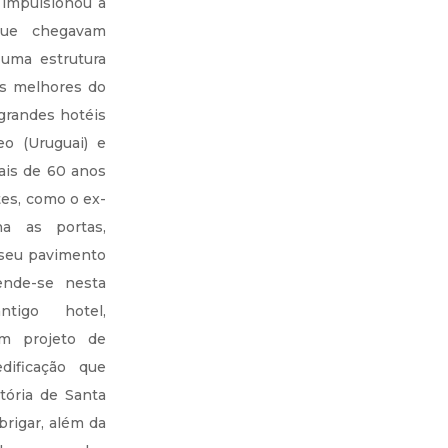
, impulsionou a
que chegavam
 uma estrutura
os melhores do
 grandes hotéis
o (Uruguai) e
ais de 60 anos
es, como o ex-
ha as portas,
seu pavimento
ende-se nesta
tigo hotel,
um projeto de
dificação que
ória de Santa
brigar, além da