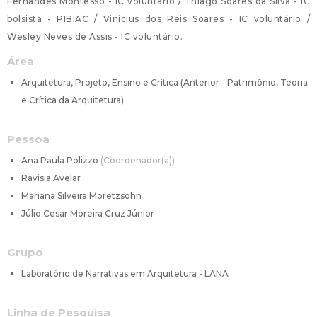
Fernandes Montesso - IC voluntário / Thiago Soares da Silva - IC
bolsista - PIBIAC / Vinicius dos Reis Soares - IC voluntário /
Wesley Neves de Assis - IC voluntário.
Área
Arquitetura, Projeto, Ensino e Crítica (Anterior - Patrimônio, Teoria
e Crítica da Arquitetura)
Pessoa
Ana Paula Polizzo
Coordenador(a)
Ravisia Avelar
Mariana Silveira Moretzsohn
Júlio Cesar Moreira Cruz Júnior
Grupo
Laboratório de Narrativas em Arquitetura - LANA
Linha de Pesquisa