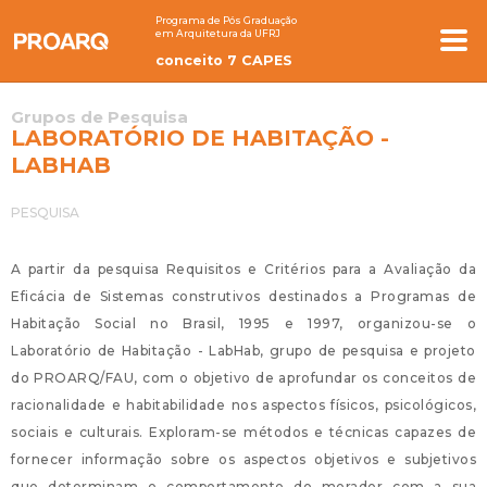
Programa de Pós Graduação
em Arquitetura da UFRJ
conceito 7 CAPES
Grupos de Pesquisa
LABORATÓRIO DE HABITAÇÃO -
LABHAB
PESQUISA
A partir da pesquisa Requisitos e Critérios para a Avaliação da
Eficácia de Sistemas construtivos destinados a Programas de
Habitação Social no Brasil, 1995 e 1997, organizou-se o
Laboratório de Habitação - LabHab, grupo de pesquisa e projeto
do PROARQ/FAU, com o objetivo de aprofundar os conceitos de
racionalidade e habitabilidade nos aspectos físicos, psicológicos,
sociais e culturais. Exploram-se métodos e técnicas capazes de
fornecer informação sobre os aspectos objetivos e subjetivos
que determinam o comportamento do morador com a sua