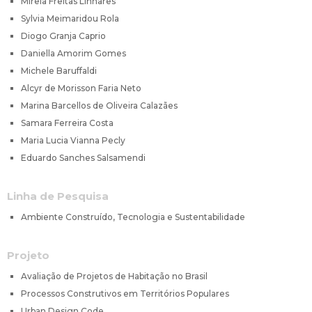
Mirela Freitas Linhares
Sylvia Meimaridou Rola
Diogo Granja Caprio
Daniella Amorim Gomes
Michele Baruffaldi
Alcyr de Morisson Faria Neto
Marina Barcellos de Oliveira Calazães
Samara Ferreira Costa
Maria Lucia Vianna Pecly
Eduardo Sanches Salsamendi
Linha de Pesquisa
Ambiente Construído, Tecnologia e Sustentabilidade
Projeto
Avaliação de Projetos de Habitação no Brasil
Processos Construtivos em Territórios Populares
Urban Design Code