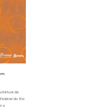
 em
itetura da
Federal do Rio
m o