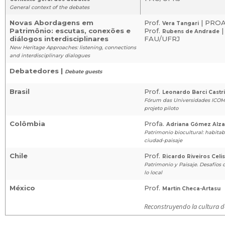
General context of the debates
Novas Abordagens em
Prof.
| PRO
Vera Tangari
Patrimônio: escutas, conexões e
Prof.
|
Rubens de Andrade
diálogos interdisciplinares
FAU/UFRJ
New Heritage Approaches: listening, connections
and interdisciplinary dialogues
Debatedores |
Debate guests
Brasil
Prof.
Leonardo Barci Castr
Fórum das Universidades ICOM
projeto piloto
Colômbia
Profa.
Adriana Gómez Alza
Patrimonio biocultural: habitab
ciudad-paisaje
Chile
Prof.
Ricardo Riveiros Celis
Patrimonio y Paisaje. Desafíos
lo local
México
Prof.
Martin Checa-Artasu
Reconstruyendo la cultura d