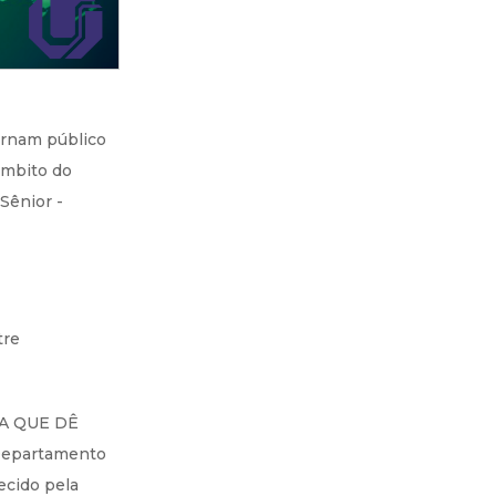
rnam público
âmbito do
Sênior -
tre
TA QUE DÊ
Departamento
ecido pela