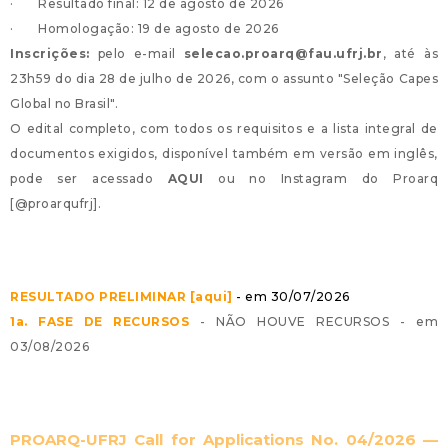
· Resultado final: 12 de agosto de 2026
· Homologação: 19 de agosto de 2026
Inscrições:
pelo e-mail
selecao.proarq@fau.ufrj.br
, até às
23h59 do dia 28 de julho de 2026, com o assunto "Seleção Capes
Global no Brasil".
O edital completo, com todos os requisitos e a lista integral de
documentos exigidos, disponível também em versão em inglês,
pode ser acessado
AQUI
ou no Instagram do Proarq
[
@proarqufrj
].
RESULTADO PRELIMINAR [aqui]
- em 30/07/2026
1a. FASE DE RECURSOS
- NÃO HOUVE RECURSOS - em
03/08/2026
PROARQ-UFRJ Call for Applications No. 04/2026 —