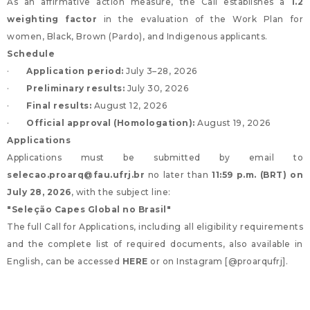
As an affirmative action measure, the Call establishes a
1.2
weighting factor
in the evaluation of the Work Plan for
women, Black, Brown (Pardo), and Indigenous applicants.
Schedule
·
Application period:
July 3–28, 2026
·
Preliminary results:
July 30, 2026
·
Final results:
August 12, 2026
·
Official approval (Homologation):
August 19, 2026
Applications
Applications must be submitted by email to
selecao.proarq@fau.ufrj.br
no later than
11:59 p.m. (BRT) on
July 28, 2026
, with the subject line:
"Seleção Capes Global no Brasil"
The full Call for Applications, including all eligibility requirements
and the complete list of required documents, also available in
English,
can be accessed
HERE
or on Instagram [
@proarqufrj
].