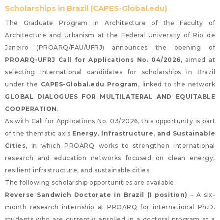
Scholarships in Brazil (CAPES-Global.edu)
The Graduate Program in Architecture of the Faculty of
Architecture and Urbanism at the Federal University of Rio de
Janeiro (PROARQ/FAU/UFRJ) announces the opening of
PROARQ-UFRJ Call for Applications No. 04/2026
, aimed at
selecting international candidates for scholarships in Brazil
under the
CAPES-Global.edu Program
, linked to the network
GLOBAL DIALOGUES FOR MULTILATERAL AND EQUITABLE
COOPERATION
.
As with Call for Applications No. 03/2026, this opportunity is part
of the thematic axis
Energy, Infrastructure, and Sustainable
Cities
, in which PROARQ works to strengthen international
research and education networks focused on clean energy,
resilient infrastructure, and sustainable cities.
The following scholarship opportunities are available:
Reverse Sandwich Doctorate in Brazil (1 position)
– A six-
month research internship at PROARQ for international Ph.D.
students who are currently enrolled in a doctoral program at a